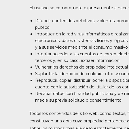
El usuario se compromete expresamente a hacer u
Difundir contenidos delictivos, violentos, pornog
público.
Introducir en la red virus informáticos o reali
electrónicos, datos o sistemas físicos y lógic
y a sus servicios mediante el consumo masivo d
Intentar acceder a las cuentas de correo elect
terceros y, en su caso, extraer información.
Vulnerar los derechos de propiedad intelectual 
Suplantar la identidad de cualquier otro usuario
Reproducir, copiar, distribuir, poner a disposi
cuente con la autorización del titular de los c
Recabar datos con finalidad publicitaria y de r
medie su previa solicitud o consentimiento.
Todos los contenidos del sitio web, como textos, f
constituyen una obra cuya propiedad pertenece a
sobre los mismos más allá de lo estrictamente nec