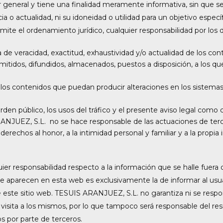
r general y tiene una finalidad meramente informativa, sin que s
ia o actualidad, ni su idoneidad o utilidad para un objetivo específ
e el ordenamiento jurídico, cualquier responsabilidad por los d
ta de veracidad, exactitud, exhaustividad y/o actualidad de los con
itidos, difundidos, almacenados, puestos a disposición, a los que
 los contenidos que puedan producir alteraciones en los sistema
orden público, los usos del tráfico y el presente aviso legal como
ARANJUEZ, S.L. no se hace responsable de las actuaciones de te
, derechos al honor, a la intimidad personal y familiar y a la pro
er responsabilidad respecto a la información que se halle fuer
e aparecen en esta web es exclusivamente la de informar al usuar
 este sitio web. TESUIS ARANJUEZ, S.L. no garantiza ni se respon
 la visita a los mismos, por lo que tampoco será responsable del 
s por parte de terceros.