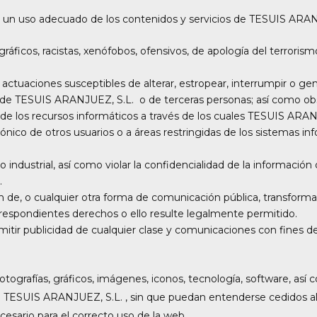
n uso adecuado de los contenidos y servicios de TESUIS ARANJUE
ráficos, racistas, xenófobos, ofensivos, de apología del terrorismo
zar actuaciones susceptibles de alterar, estropear, interrumpir o 
os de TESUIS ARANJUEZ, S.L. o de terceras personas; así como obst
e los recursos informáticos a través de los cuales TESUIS ARANJ
rónico de otros usuarios o a áreas restringidas de los sistemas
o industrial, así como violar la confidencialidad de la informac
.
ción de, o cualquier otra forma de comunicación pública, transfor
orrespondientes derechos o ello resulte legalmente permitido.
emitir publicidad de cualquier clase y comunicaciones con fines d
otografías, gráficos, imágenes, iconos, tecnología, software, así
 TESUIS ARANJUEZ, S.L. , sin que puedan entenderse cedidos al
esario para el correcto uso de la web.