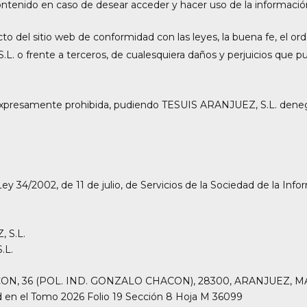
tenido en caso de desear acceder y hacer uso de la información y
o del sitio web de conformidad con las leyes, la buena fe, el orde
L. o frente a terceros, de cualesquiera daños y perjuicios que
tá expresamente prohibida, pudiendo TESUIS ARANJUEZ, S.L. denega
 34/2002, de 11 de julio, de Servicios de la Sociedad de la Info
 S.L.
.L.
HACON, 36 (POL. IND. GONZALO CHACON), 28300, ARANJUEZ, 
id en el Tomo 2026 Folio 19 Sección 8 Hoja M 36099