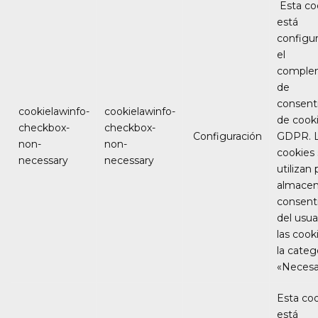
Esta co
está
configu
el
comple
de
consent
cookielawinfo-
cookielawinfo-
de cook
checkbox-
checkbox-
Configuración
GDPR. 
non-
non-
cookies
necessary
necessary
utilizan 
almacen
consent
del usua
las cook
la categ
«Necesar
Esta co
está