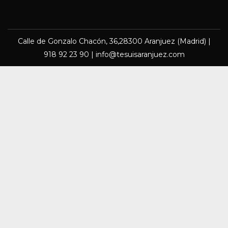
Calle de Gonzalo Chacón, 36,28300 Aranjuez (Madrid) |
918 92 23 90 | info@tesuisaranjuez.com