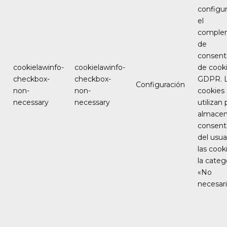
configu
el
comple
de
consent
cookielawinfo-
cookielawinfo-
de cook
checkbox-
checkbox-
GDPR. 
Configuración
non-
non-
cookies
necessary
necessary
utilizan 
almacen
consent
del usua
las cook
la categ
«No
necesari